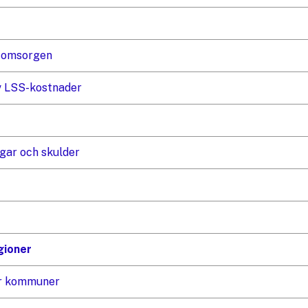
h omsorgen
v LSS-kostnader
gar och skulder
gioner
för kommuner