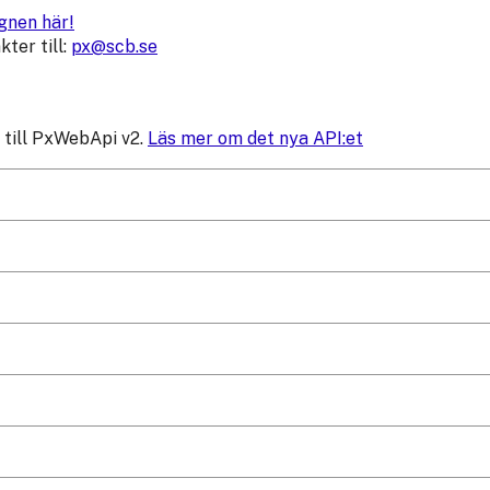
gnen här!
ter till:
px@scb.se
 till PxWebApi v2.
Läs mer om det nya API:et