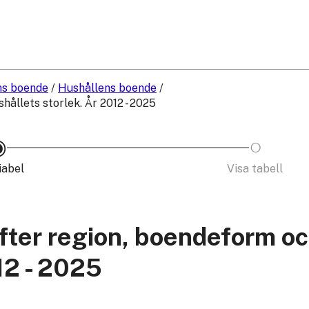
ns boende
/
Hushållens boende
/
hållets storlek. År 2012 - 2025
iabel
Visa tabell
efter region, boendeform o
12 - 2025