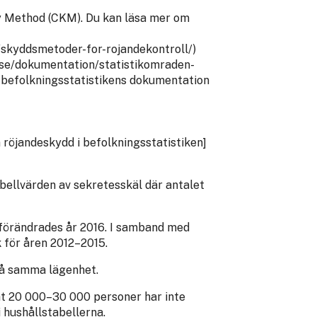
y Method (CKM). Du kan läsa mer om
/skyddsmetoder-for-rojandekontroll/)
b.se/dokumentation/statistikomraden-
i befolkningsstatistikens dokumentation
röjandeskydd i befolkningsstatistiken]
bellvärden av sekretesskäl där antalet
 förändrades år 2016. I samband med
k för åren 2012–2015.
på samma lägenhet.
unt 20 000–30 000 personer har inte
i hushållstabellerna.