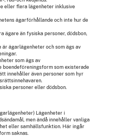
eller flera lägenheter inklusive
hetens ägarförhållande och inte hur de
a ägare än fysiska personer, dödsbon,
e är ägarlägenheter och som ägs av
eningar.
nheter som ägs av
dre boendeföreningsform som existerade
ätt innehåller även personer som hyr
dsrättsinnehavaren.
iska personer eller dödsbon.
ägarlägenheter) Lägenheter i
dsändamål, men ändå innehåller vanliga
et eller samhällsfunktion. Här ingår
form saknas.