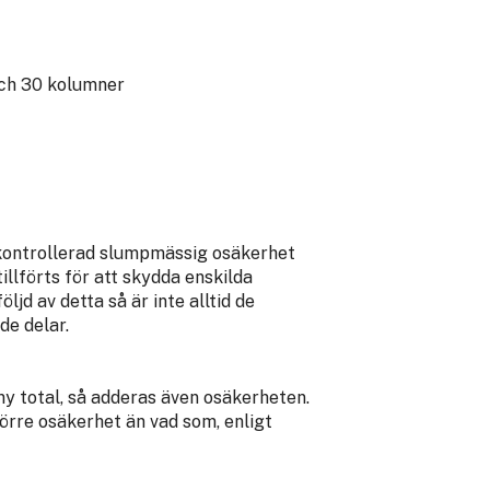
och 30 kolumner
 kontrollerad slumpmässig osäkerhet
illförts för att skydda enskilda
följd av detta så är inte alltid de
de delar.
ny total, så adderas även osäkerheten.
större osäkerhet än vad som, enligt