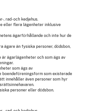
-, rad- och kedjehus.
eller flera lägenheter inklusive
hetens ägarförhållande och inte hur de
a ägare än fysiska personer, dödsbon,
e är ägarlägenheter och som ägs av
eningar.
nheter som ägs av
dre boendeföreningsform som existerade
ätt innehåller även personer som hyr
dsrättsinnehavaren.
iska personer eller dödsbon.
-, rad- och kedjehus.