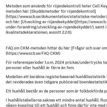
Metoden som används för röjandekontroll heter Cell Ke
metoden här: [Skyddsmetoder för röjandekontroll]
(https://www.scb.se/dokumentation/statistiska-metoder
och här: [Utveckling av röjandeskyddet](https://www.sc
under-forandring/utveckling-av-rojandeskyddet/), samt 
(kvalitetsdeklarationen, avsnitt 2.2.6).
FAQ om CKM-metoden hittar du här: [Frågor och svar om 
(https://www.scb.se/FAQ-CKM)
För referensperioder t.o.m. 2024 prickas/undertrycks ta
personer eller hushåll är färre än fem.
Modellen att beräkna registerbaserad hushållsstatistik
det reviderades även tidigare publicerad boendestatisti
Ett hushåll består av de personer som är folkbokförda 
I hushållstabellerna saknas ett mindre antal hushåll. R
någon koppling till ett hushåll och finns därför inte med 