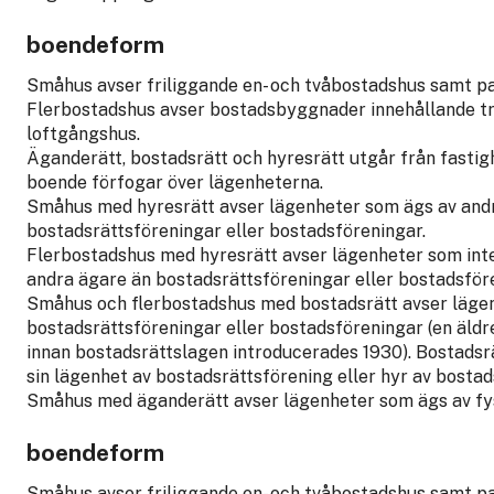
boendeform
Småhus avser friliggande en- och tvåbostadshus samt par
Flerbostadshus avser bostadsbyggnader innehållande tre 
loftgångshus.
Äganderätt, bostadsrätt och hyresrätt utgår från fastig
boende förfogar över lägenheterna.
Småhus med hyresrätt avser lägenheter som ägs av andr
bostadsrättsföreningar eller bostadsföreningar.
Flerbostadshus med hyresrätt avser lägenheter som int
andra ägare än bostadsrättsföreningar eller bostadsför
Småhus och flerbostadshus med bostadsrätt avser läge
bostadsrättsföreningar eller bostadsföreningar (en äl
innan bostadsrättslagen introducerades 1930). Bostadsr
sin lägenhet av bostadsrättsförening eller hyr av bosta
Småhus med äganderätt avser lägenheter som ägs av fys
boendeform
Småhus avser friliggande en- och tvåbostadshus samt par