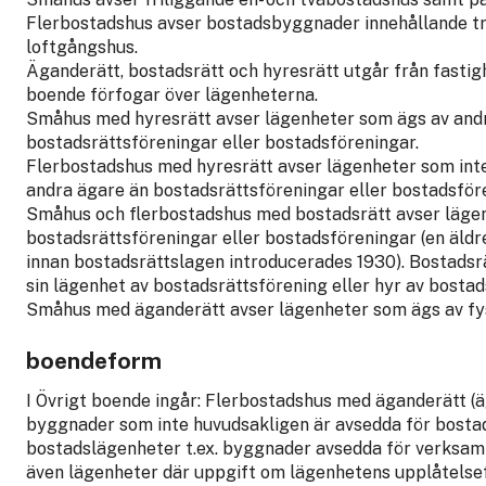
Flerbostadshus avser bostadsbyggnader innehållande tre 
loftgångshus.
Äganderätt, bostadsrätt och hyresrätt utgår från fastig
boende förfogar över lägenheterna.
Småhus med hyresrätt avser lägenheter som ägs av andr
bostadsrättsföreningar eller bostadsföreningar.
Flerbostadshus med hyresrätt avser lägenheter som int
andra ägare än bostadsrättsföreningar eller bostadsför
Småhus och flerbostadshus med bostadsrätt avser läge
bostadsrättsföreningar eller bostadsföreningar (en äl
innan bostadsrättslagen introducerades 1930). Bostadsr
sin lägenhet av bostadsrättsförening eller hyr av bosta
Småhus med äganderätt avser lägenheter som ägs av fys
boendeform
I Övrigt boende ingår: Flerbostadshus med äganderätt (
byggnader som inte huvudsakligen är avsedda för bosta
bostadslägenheter t.ex. byggnader avsedda för verksamh
även lägenheter där uppgift om lägenhetens upplåtelse