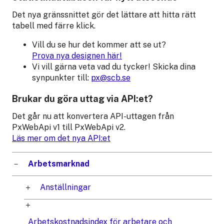
Det nya gränssnittet gör det lättare att hitta rätt
tabell med färre klick.
Vill du se hur det kommer att se ut?
Prova nya designen här!
Vi vill gärna veta vad du tycker! Skicka dina
synpunkter till:
px@scb.se
Brukar du göra uttag via API:et?
Det går nu att konvertera API-uttagen från
PxWebApi v1 till PxWebApi v2.
Läs mer om det nya API:et
Arbetsmarknad
Anställningar
Arbetskostnadsindex för arbetare och