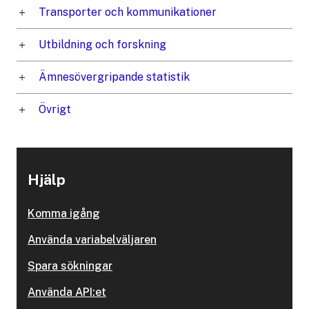
Transporter och kommunikationer
Utbildning och forskning
Ämnesövergripande statistik
Övrigt
Hjälp
Komma igång
Använda variabelväljaren
Spara sökningar
Använda API:et