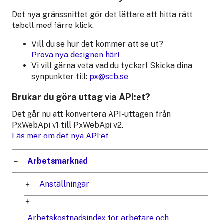
Det nya gränssnittet gör det lättare att hitta rätt
tabell med färre klick.
Vill du se hur det kommer att se ut?
Prova nya designen här!
Vi vill gärna veta vad du tycker! Skicka dina
synpunkter till:
px@scb.se
Brukar du göra uttag via API:et?
Det går nu att konvertera API-uttagen från
PxWebApi v1 till PxWebApi v2.
Läs mer om det nya API:et
Arbetsmarknad
Anställningar
Arbetskostnadsindex för arbetare och