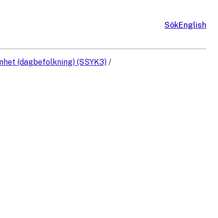
Sök
English
enhet (dagbefolkning) (SSYK3)
/