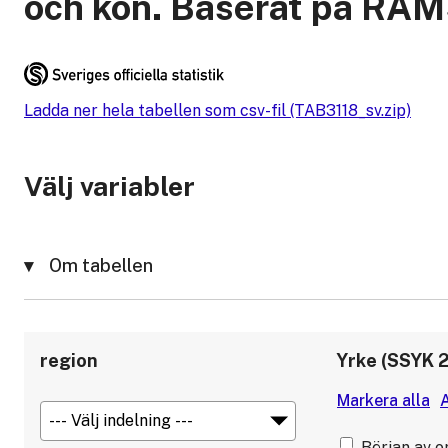
och kön. Baserat på RAM
Ladda ner hela tabellen som csv-fil (TAB3118_sv.zip)
Välj variabler
Om tabellen
region
Yrke (SSYK 
Början av o