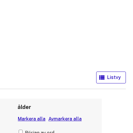
ålder
Början av ord