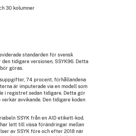
och 30 kolumner
eviderade standarden för svensk
r den tidigare versionen, SSYK96. Detta
 bör göras.
esuppgifter, 74 procent, förhållandena
ifterna är imputerade via en modell som
e i registret sedan tidigare. Detta gör
e verkar avvikande. Den tidigare koden
iabeln SSYK från en AID etikett-kod.
har lett till vissa förändringar mellan
lser av SSYK före och efter 2018 när