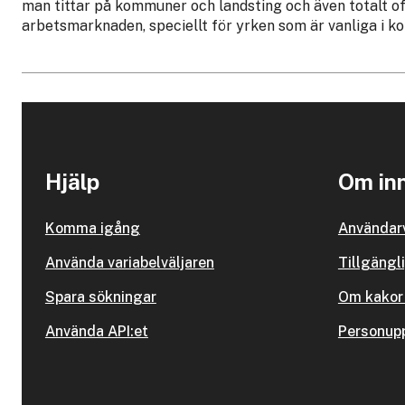
man tittar på kommuner och landsting och även totalt of
arbetsmarknaden, speciellt för yrken som är vanliga i k
Hjälp
Om inn
Komma igång
Användarv
Använda variabelväljaren
Tillgängl
Spara sökningar
Om kakor 
Använda API:et
Personupp