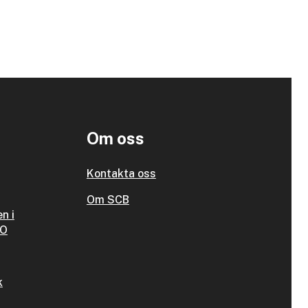
Om oss
Kontakta oss
Om SCB
n i
SO
k