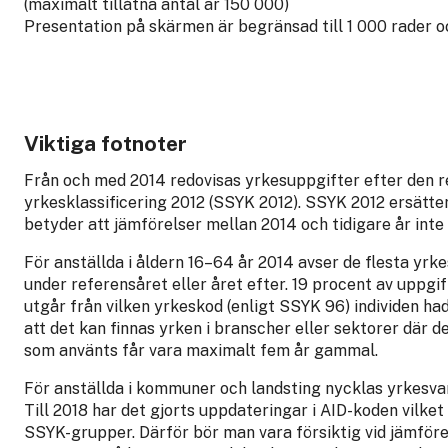
(maximalt tillåtna antal är 150 000)
Presentation på skärmen är begränsad till 1 000 rader 
Viktiga fotnoter
Från och med 2014 redovisas yrkesuppgifter efter den r
yrkesklassificering 2012 (SSYK 2012). SSYK 2012 ersätte
betyder att jämförelser mellan 2014 och tidigare år inte
För anställda i åldern 16–64 år 2014 avser de flesta yrk
under referensåret eller året efter. 19 procent av uppg
utgår från vilken yrkeskod (enligt SSYK 96) individen had
att det kan finnas yrken i branscher eller sektorer där d
som använts får vara maximalt fem år gammal.
För anställda i kommuner och landsting nycklas yrkesvar
Till 2018 har det gjorts uppdateringar i AID-koden vilket 
SSYK-grupper. Därför bör man vara försiktig vid jämföre