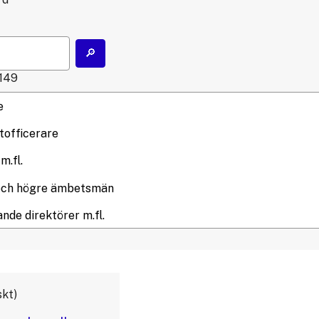
149
skt