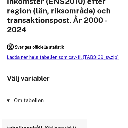
inkomster (ENS2010) efter
region (län, riksområde) och
transaktionspost. År 2000 -
2024
Ladda ner hela tabellen som csv-fil (TAB3139_sv.zip)
Välj variabler
Om tabellen
tabellinnehåll