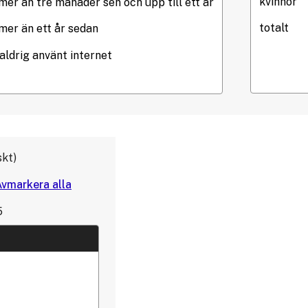
skt
5