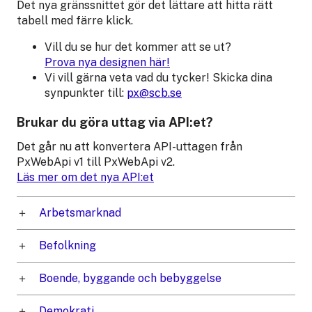
Det nya gränssnittet gör det lättare att hitta rätt
tabell med färre klick.
Vill du se hur det kommer att se ut?
Prova nya designen här!
Vi vill gärna veta vad du tycker! Skicka dina
synpunkter till:
px@scb.se
Brukar du göra uttag via API:et?
Det går nu att konvertera API-uttagen från
PxWebApi v1 till PxWebApi v2.
Läs mer om det nya API:et
Arbetsmarknad
Befolkning
Boende, byggande och bebyggelse
Demokrati