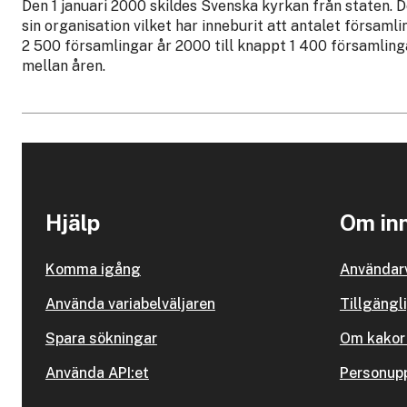
Den 1 januari 2000 skildes Svenska kyrkan från staten. D
sin organisation vilket har inneburit att antalet församl
2 500 församlingar år 2000 till knappt 1 400 församlin
mellan åren.
Hjälp
Om inn
Komma igång
Användarv
Använda variabelväljaren
Tillgängl
Spara sökningar
Om kakor 
Använda API:et
Personupp