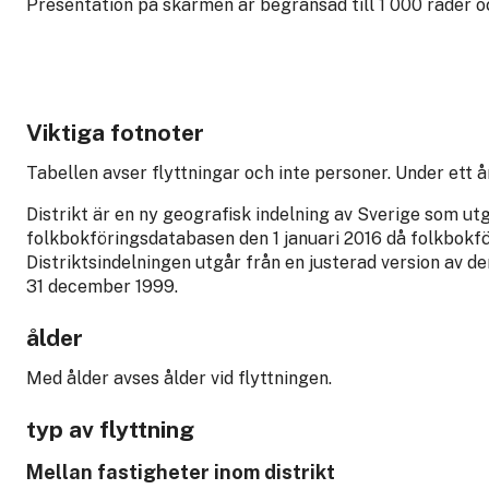
Presentation på skärmen är begränsad till 1 000 rader 
Viktiga fotnoter
Tabellen avser flyttningar och inte personer. Under ett å
Distrikt är en ny geografisk indelning av Sverige som ut
folkbokföringsdatabasen den 1 januari 2016 då folkbokför
Distriktsindelningen utgår från en justerad version av d
31 december 1999.
ålder
Med ålder avses ålder vid flyttningen.
typ av flyttning
Mellan fastigheter inom distrikt