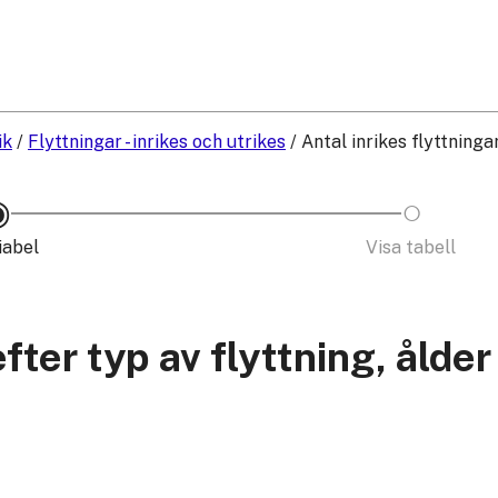
ik
/
Flyttningar - inrikes och utrikes
/
Antal inrikes flyttninga
iabel
Visa tabell
efter typ av flyttning, ålder