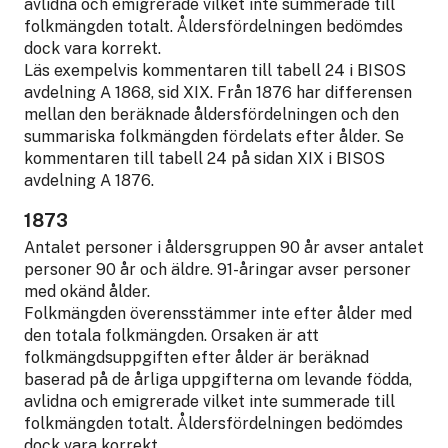
avlidna och emigrerade vilket inte summerade till
folkmängden totalt. Åldersfördelningen bedömdes
dock vara korrekt.
Läs exempelvis kommentaren till tabell 24 i BISOS
avdelning A 1868, sid XIX. Från 1876 har differensen
mellan den beräknade åldersfördelningen och den
summariska folkmängden fördelats efter ålder. Se
kommentaren till tabell 24 på sidan XIX i BISOS
avdelning A 1876.
1873
Antalet personer i åldersgruppen 90 år avser antalet
personer 90 år och äldre. 91-åringar avser personer
med okänd ålder.
Folkmängden överensstämmer inte efter ålder med
den totala folkmängden. Orsaken är att
folkmängdsuppgiften efter ålder är beräknad
baserad på de årliga uppgifterna om levande födda,
avlidna och emigrerade vilket inte summerade till
folkmängden totalt. Åldersfördelningen bedömdes
dock vara korrekt.