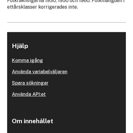
Folkräkningarna 1930, 1950 och 1960. Folkmängden i
ettårsklasser korrigerades inte.
Hjälp
Komma igång
Använda variabelväljaren
Spara sökningar
Använda API:et
Om innehållet