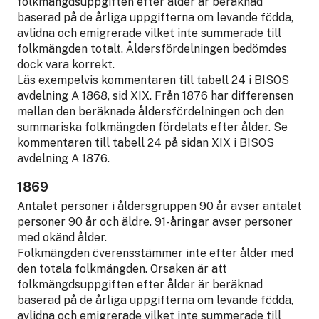
folkmängdsuppgiften efter ålder är beräknad
baserad på de årliga uppgifterna om levande födda,
avlidna och emigrerade vilket inte summerade till
folkmängden totalt. Åldersfördelningen bedömdes
dock vara korrekt.
Läs exempelvis kommentaren till tabell 24 i BISOS
avdelning A 1868, sid XIX. Från 1876 har differensen
mellan den beräknade åldersfördelningen och den
summariska folkmängden fördelats efter ålder. Se
kommentaren till tabell 24 på sidan XIX i BISOS
avdelning A 1876.
1869
Antalet personer i åldersgruppen 90 år avser antalet
personer 90 år och äldre. 91-åringar avser personer
med okänd ålder.
Folkmängden överensstämmer inte efter ålder med
den totala folkmängden. Orsaken är att
folkmängdsuppgiften efter ålder är beräknad
baserad på de årliga uppgifterna om levande födda,
avlidna och emigrerade vilket inte summerade till