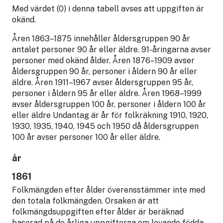
Med värdet (0) i denna tabell avses att uppgiften är
okänd.
Åren 1863–1875 innehåller åldersgruppen 90 år
antalet personer 90 år eller äldre. 91-åringarna avser
personer med okänd ålder. Åren 1876–1909 avser
åldersgruppen 90 år, personer i åldern 90 år eller
äldre. Åren 1911–1967 avser åldersgruppen 95 år,
personer i åldern 95 år eller äldre. Åren 1968–1999
avser åldersgruppen 100 år, personer i åldern 100 år
eller äldre Undantag är år för folkräkning 1910, 1920,
1930, 1935, 1940, 1945 och 1950 då åldersgruppen
100 år avser personer 100 år eller äldre.
år
1861
Folkmängden efter ålder överensstämmer inte med
den totala folkmängden. Orsaken är att
folkmängdsuppgiften efter ålder är beräknad
baserad på de årliga uppgifterna om levande födda,