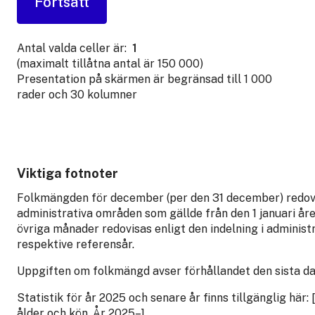
Antal valda celler är:
1
(maximalt tillåtna antal är 150 000)
Presentation på skärmen är begränsad till 1 000
rader och 30 kolumner
Viktiga fotnoter
Folkmängden för december (per den 31 december) redovis
administrativa områden som gällde från den 1 januari år
övriga månader redovisas enligt den indelning i administ
respektive referensår.
Uppgiften om folkmängd avser förhållandet den sista da
Statistik för år 2025 och senare år finns tillgänglig hä
ålder och kön. År 2025–]