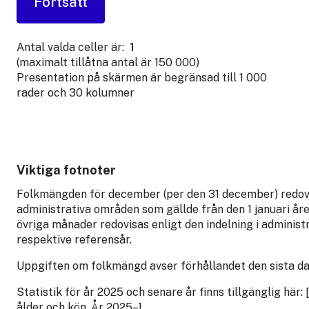
Antal valda celler är:
1
(maximalt tillåtna antal är 150 000)
Presentation på skärmen är begränsad till 1 000
rader och 30 kolumner
Viktiga fotnoter
Folkmängden för december (per den 31 december) redovis
administrativa områden som gällde från den 1 januari år
övriga månader redovisas enligt den indelning i administ
respektive referensår.
Uppgiften om folkmängd avser förhållandet den sista da
Statistik för år 2025 och senare år finns tillgänglig hä
ålder och kön. År 2025–]