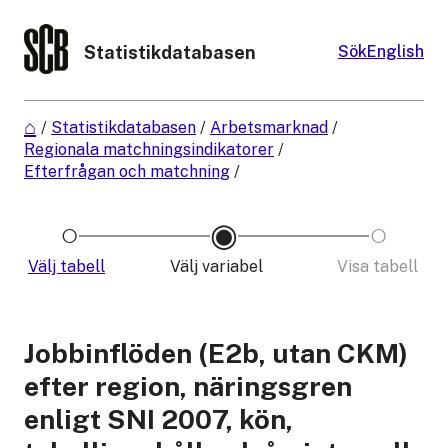
Statistikdatabasen
Sök
English
/
Statistikdatabasen
/
Arbetsmarknad
/
Regionala matchningsindikatorer
/
Efterfrågan och matchning
/
Välj tabell
Välj variabel
Visa tabell
Jobbinflöden (E2b, utan CKM)
efter region, näringsgren
enligt SNI 2007, kön,