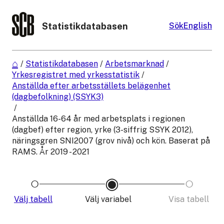
Statistikdatabasen
Sök
English
/
Statistikdatabasen
/
Arbetsmarknad
/
Yrkesregistret med yrkesstatistik
/
Anställda efter arbetsställets belägenhet
(dagbefolkning) (SSYK3)
/
Anställda 16-64 år med arbetsplats i regionen
(dagbef) efter region, yrke (3-siffrig SSYK 2012),
näringsgren SNI2007 (grov nivå) och kön. Baserat på
RAMS. År 2019 - 2021
Välj tabell
Välj variabel
Visa tabell