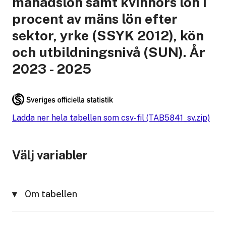
månadslön samt kvinnors lön i
procent av mäns lön efter
sektor, yrke (SSYK 2012), kön
och utbildningsnivå (SUN). År
2023 - 2025
Ladda ner hela tabellen som csv-fil (TAB5841_sv.zip)
Välj variabler
Om tabellen