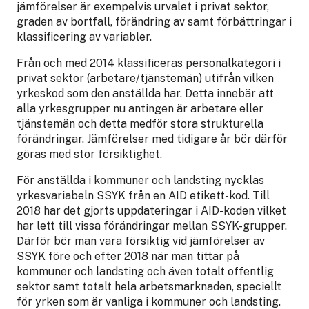
jämförelser är exempelvis urvalet i privat sektor,
graden av bortfall, förändring av samt förbättringar i
klassificering av variabler.
Från och med 2014 klassificeras personalkategori i
privat sektor (arbetare/tjänstemän) utifrån vilken
yrkeskod som den anställda har. Detta innebär att
alla yrkesgrupper nu antingen är arbetare eller
tjänstemän och detta medför stora strukturella
förändringar. Jämförelser med tidigare år bör därför
göras med stor försiktighet.
För anställda i kommuner och landsting nycklas
yrkesvariabeln SSYK från en AID etikett-kod. Till
2018 har det gjorts uppdateringar i AID-koden vilket
har lett till vissa förändringar mellan SSYK-grupper.
Därför bör man vara försiktig vid jämförelser av
SSYK före och efter 2018 när man tittar på
kommuner och landsting och även totalt offentlig
sektor samt totalt hela arbetsmarknaden, speciellt
för yrken som är vanliga i kommuner och landsting.