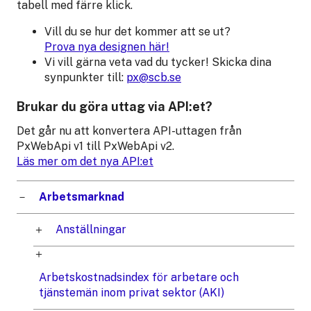
tabell med färre klick.
Vill du se hur det kommer att se ut?
Prova nya designen här!
Vi vill gärna veta vad du tycker! Skicka dina
synpunkter till:
px@scb.se
Brukar du göra uttag via API:et?
Det går nu att konvertera API-uttagen från
PxWebApi v1 till PxWebApi v2.
Läs mer om det nya API:et
Arbetsmarknad
Anställningar
Arbetskostnadsindex för arbetare och
tjänstemän inom privat sektor (AKI)