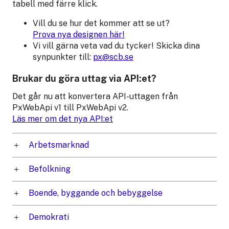
tabell med färre klick.
Vill du se hur det kommer att se ut?
Prova nya designen här!
Vi vill gärna veta vad du tycker! Skicka dina
synpunkter till:
px@scb.se
Brukar du göra uttag via API:et?
Det går nu att konvertera API-uttagen från
PxWebApi v1 till PxWebApi v2.
Läs mer om det nya API:et
Arbetsmarknad
Befolkning
Boende, byggande och bebyggelse
Demokrati